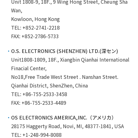
Unit 1808-9, 18F., 9 Wing Hong Street, Cheung Sha
Wan,
Kowloon, Hong Kong
TEL: +852-2741-2218
FAX: +852-2786-5733
O.S. ELECTRONICS (SHENZHEN) LTD.(深セン)
Unit1808-1809, 18F., Xiangbin Qianhai International
Finacial Center,
No18,Free Trade West Street . Nanshan Street.
Qianhai District, ShenZhen, China
TEL: +86-755-2533-3458
FAX: +86-755-2533-4489
OS ELECTRONICS AMERICA,INC.（アメリカ）
28175 Haggerty Road, Novi, MI, 48377-1841, USA
TEL: +1-248-994-8088